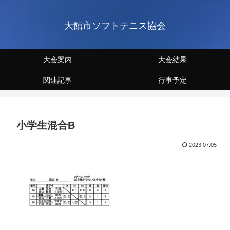
大館市ソフトテニス協会
大会案内
大会結果
関連記事
行事予定
小学生混合B
2023.07.05