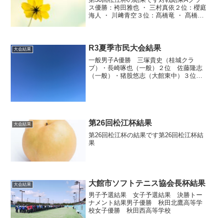
ス優勝：袴田雅也 ・ 三村真依２位：櫻庭
海人 ・ 川﨑青空３位：髙橋竜 ・ 髙橋遥
香Bクラス優勝：佐藤 勲 ・ 岩城 美樹２
位：福田 美知子 ・ 佐藤 滋３位：北山 佳
紀 ・ 延足 美咲Cクラス優勝：玉...
R3夏季市民大会結果
大会結果
一般男子A優勝 三塚貴史（桂城クラ
ブ）・長崎啄也（一般）２位 佐藤隆志
（一般）・猪股悠志（大館東中）３位
渡邉寿人（一般）・富樫 惇（桂城クラ
ブ）一般男子B優勝 湯山颯太・岩沢早姫
（桂城クラブ）２位 渡部駿・内田幸輝
（大館一中）３位 工藤雄...
第26回松江杯結果
大会結果
第26回松江杯の結果です第26回松江杯結
果
大館市ソフトテニス協会長杯結果
大会結果
男子予選結果 女子予選結果 決勝トー
ナメント結果男子優勝 秋田北鷹高等学
校女子優勝 秋田西高等学校