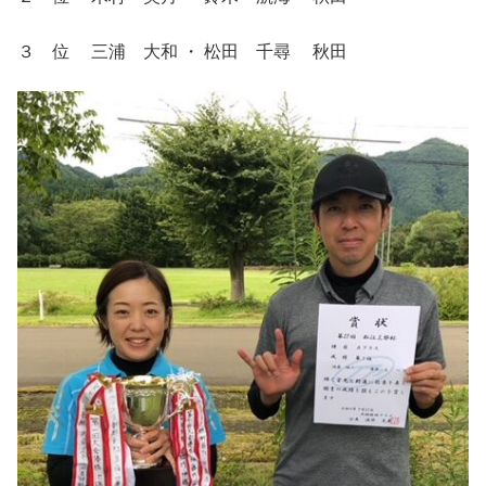
３ 位 三浦 大和 ・ 松田 千尋 秋田