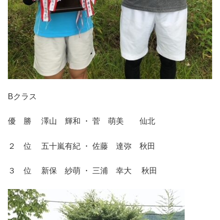
Bクラス
優 勝 澤山 輝和 ・ 菅 萌美 仙北
２ 位 五十嵐有紀 ・ 佐藤 達弥 秋田
３ 位 新保 紗萌 ・ 三浦 幸大 秋田