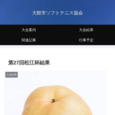
大館市ソフトテニス協会
大会案内
大会結果
関連記事
行事予定
第27回松江杯結果
大会結果