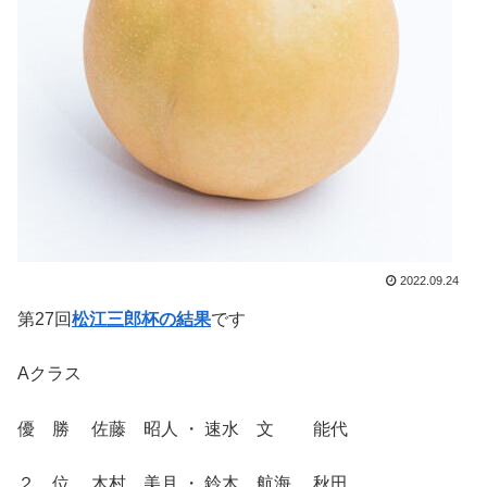
2022.09.24
第27回
松江三郎杯の結果
です
Aクラス
優 勝 佐藤 昭人 ・ 速水 文 能代
２ 位 木村 美月 ・ 鈴木 航海 秋田