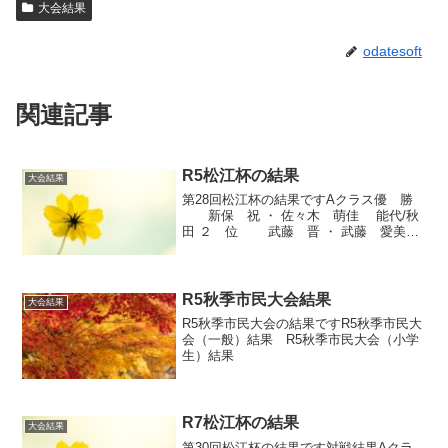
大会結果
odatesoft
関連記事
R5松江杯の結果
大会結果
第28回松江杯の結果ですAクラス優 勝
新保 祝 ・ 佐々木 萌佳 能代/秋
田 ２ 位 武藤 晋 ・ 武藤 愛美
仙北 ３ 位 福田 美知子 ・ 佐
藤 滋 秋田/大曲Bクラス優 勝 袴
田 雅也 ・ 鍋谷 紅 能代...
R5秋季市民大会結果
大会結果
R5秋季市民大会の結果ですR5秋季市民大
会（一般）結果 R5秋季市民大会（小学
生）結果
R7松江杯の結果
大会結果
第30回松江杯の結果です対戦結果Aクラ