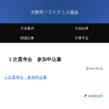
大館市ソフトテニス協会
大会案内
大会結果
関連記事
行事予定
１次選考会 参加申込書
2021.05.25
１次選考会 参加申込書
odatesoft