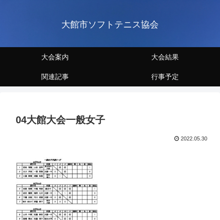
大館市ソフトテニス協会
大会案内
大会結果
関連記事
行事予定
04大館大会一般女子
2022.05.30