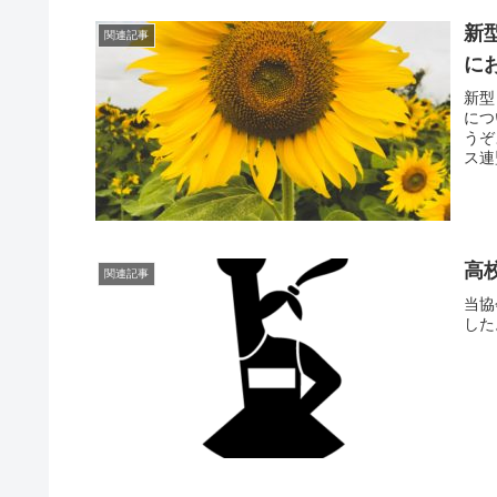
新
関連記事
に
新型
につ
う
ス連
高
関連記事
当協
した