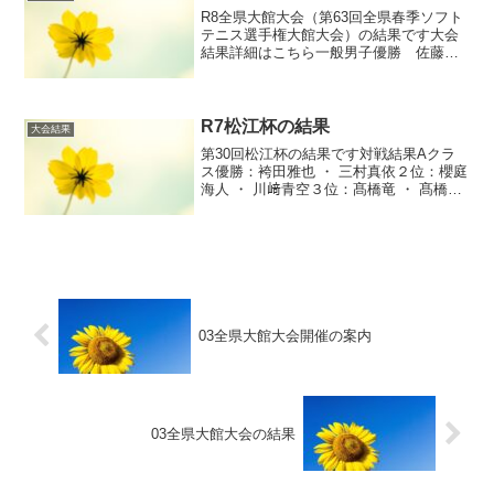
R8全県大館大会（第63回全県春季ソフト
テニス選手権大館大会）の結果です大会
結果詳細はこちら一般男子優勝 佐藤大
晴・福田和彦（北秋田・大仙）2位 小坂
朝陽・高橋 竜（鹿角・MDS）3位 鎌田
涼平・千葉 広喬（鹿角）一般女子優勝
柏谷 愛...
R7松江杯の結果
大会結果
第30回松江杯の結果です対戦結果Aクラ
ス優勝：袴田雅也 ・ 三村真依２位：櫻庭
海人 ・ 川﨑青空３位：髙橋竜 ・ 髙橋遥
香Bクラス優勝：佐藤 勲 ・ 岩城 美樹２
位：福田 美知子 ・ 佐藤 滋３位：北山 佳
紀 ・ 延足 美咲Cクラス優勝：玉...
03全県大館大会開催の案内
03全県大館大会の結果