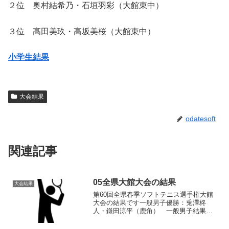
２位 奥村結希乃・石垣羽彩（大館東中）
３位 髙田美玖・高坂美桜（大館東中）
小学生結果
大会結果
odatesoft
関連記事
05全県大館大会の結果
大会結果
第60回全県春季ソフトテニス選手権大館
大会の結果です一般男子優勝：兎澤柊
人・鎌田涼平（鹿角） 一般男子結果一
般女子優勝：中川原きあ・金沢もも（東
女体大） 一般女子結果35男子優勝：工