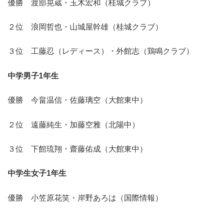
優勝 渡部晃蔵・玉木宏和（桂城クラブ）
２位 浪岡哲也・山城屋幹雄（桂城クラブ）
３位 工藤忍（レディース）・外館志（鶏鳴クラブ）
中学男子1年生
優勝 今畠温信・佐藤璃空（大館東中）
２位 遠藤純生・加藤空雅（北陽中）
３位 下館琉翔・齋藤佑成（大館東中）
中学生女子1年生
優勝 小笠原花笑・岸野あろは（国際情報）