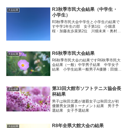
藤雄一朗・大沢優哲（大館） 35男子結
果45男子優勝：伊藤...
R3秋季市民大会結果（中学生・
大会結果
小学生）
R3秋季市民大会中学生と小学生の結果で
す中学1年生の部 女子第1位 小畑凛
桜・加藤友歩菜第2位 川畑未来・奥村結
希乃第3位 成田天音・佐藤瑠南中学生
2・3年生の部 女子第1位 石田玲那・萬
田美羽第2位 米澤心菜・西村咲良第3
位 野呂心愛・中...
R6秋季市民大会結果
大会結果
R6秋季市民大会の結果ですR6秋季市民大
会結果（一般）中学男子結果 中学女子
結果 小学生結果一般男子A優勝：田畑壮
真 須藤 綾太（一般）2位：猪股悠志
松崎浩一（秋田北鷹高校/大館鶏鳴クラ
ブ）3位：富樫惇 富樫真央（大館桂城ク
ラブ/大館レデ...
第33回大館市ソフトテニス協会長
大会結果
杯結果
男子は秋田北鷹が連覇女子は秋田北が初
優勝男女決勝トーナメント結果 男子予
選結果 女子予選結果
R8年全県大館大会の結果
大会結果