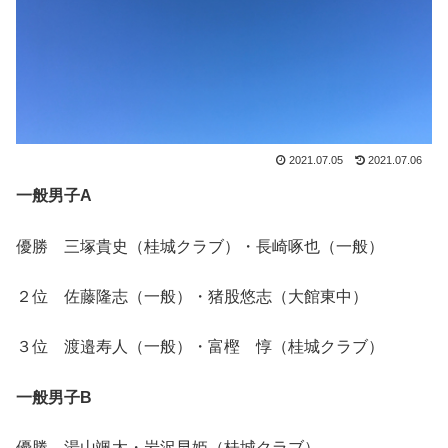
2021.07.05
2021.07.06
一般男子A
優勝 三塚貴史（桂城クラブ）・長崎啄也（一般）
２位 佐藤隆志（一般）・猪股悠志（大館東中）
３位 渡邉寿人（一般）・富樫 惇（桂城クラブ）
一般男子B
優勝 湯山颯太・岩沢早姫（桂城クラブ）