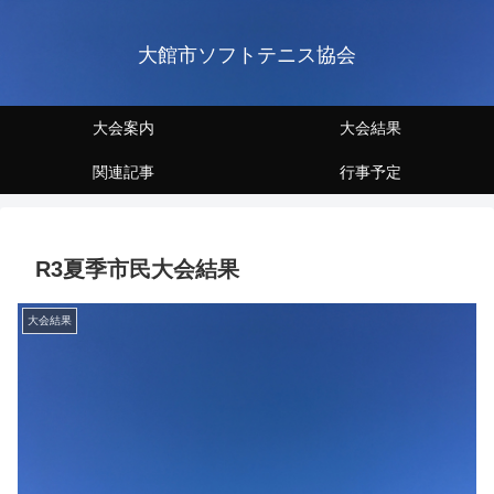
大館市ソフトテニス協会
大会案内
大会結果
関連記事
行事予定
R3夏季市民大会結果
大会結果