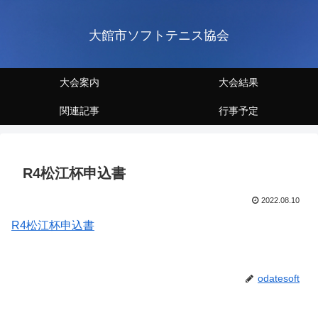
大館市ソフトテニス協会
大会案内
大会結果
関連記事
行事予定
R4松江杯申込書
2022.08.10
R4松江杯申込書
odatesoft