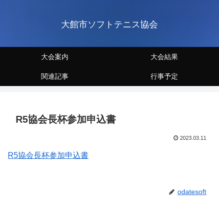
大館市ソフトテニス協会
大会案内
大会結果
関連記事
行事予定
R5協会長杯参加申込書
2023.03.11
R5協会長杯参加申込書
odatesoft