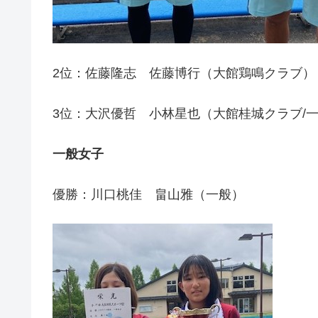
2位：佐藤隆志 佐藤博行（大館鶏鳴クラブ）
3位：大沢優哲 小林星也（大館桂城クラブ/
一般女子
優勝：川口桃佳 畠山雅（一般）