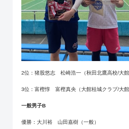
2位：猪股悠志 松崎浩一（秋田北鷹高校/大
3位：富樫惇 富樫真央（大館桂城クラブ/大
一般男子B
優勝：大川裕 山田嘉樹（一般）