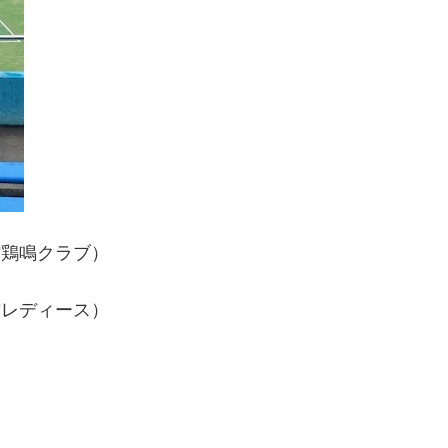
館鶏鳴クラブ）
館レディース）