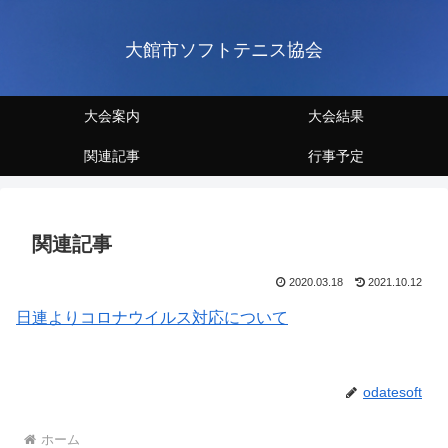
大館市ソフトテニス協会
大会案内
大会結果
関連記事
行事予定
関連記事
2020.03.18
2021.10.12
日連よりコロナウイルス対応について
odatesoft
ホーム